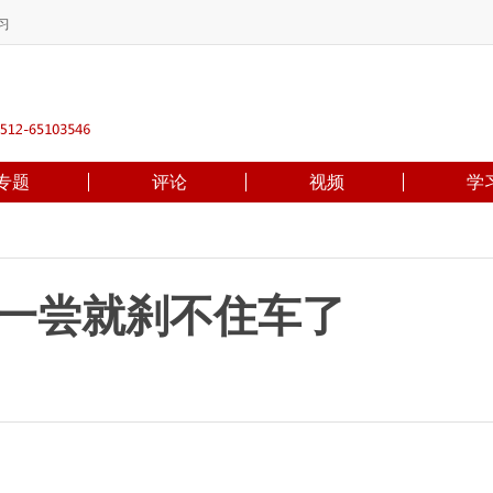
习
专题
评论
视频
学
州一尝就刹不住车了