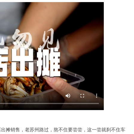
店出摊销售，老苏州路过，熬不住要尝尝，这一尝就刹不住车