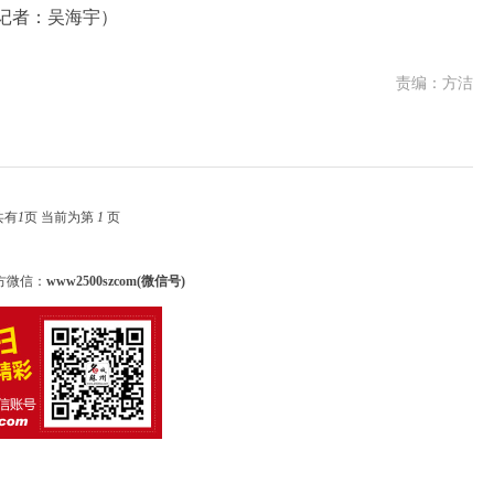
记者：吴海宇）
责编：方洁
共有
1
页 当前为第
1
页
方微信：
www2500szcom(微信号)