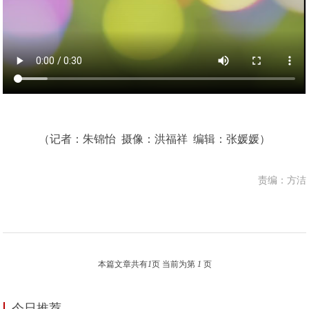
（记者：朱锦怡 摄像：洪福祥 编辑：张媛媛）
责编：方洁
本篇文章共有
1
页 当前为第
1
页
今日推荐