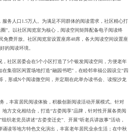
服务人口1.5万人。为满足不同群体的阅读需求，社区精心打
香生活圈”。以社区阅览室为核心，阅读空间矩阵配备电子阅读终
居民免费开放。社区阅览室设置座席48席，各大阅读空间设置座
良好的阅读环境。
社区居委会在5个小区打造了5个银发阅读空间，方便老年
在集宿区闲置场地打造“融园书吧”，在睦邻幸福公园设立“四
角”等，形成N个阅读微空间，并定期在此举办读书会、读报沙龙
务，丰富居民阅读体验，积极创新阅读活动开展模式。针对
地方文化相结合，打造“古娄阅享”品牌，针对性开展各类阅
组织老党员讲述“古娄变迁史”、开展“听老兵讲故事”活动，
弹诵读等地方特色文化演出，丰富老年居民业余生活；在中秋