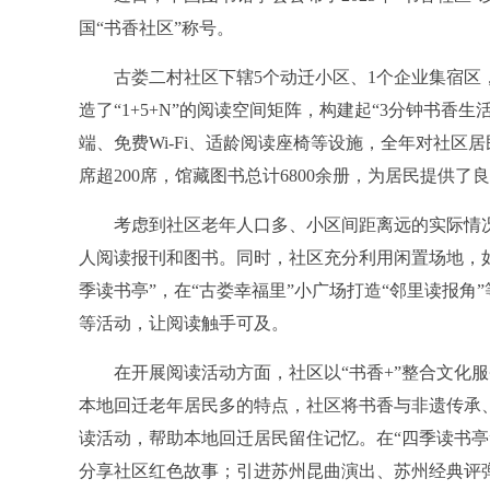
国“书香社区”称号。
古娄二村社区下辖5个动迁小区、1个企业集宿区，
造了“1+5+N”的阅读空间矩阵，构建起“3分钟书
端、免费Wi-Fi、适龄阅读座椅等设施，全年对社区
席超200席，馆藏图书总计6800余册，为居民提供了
考虑到社区老年人口多、小区间距离远的实际情况，
人阅读报刊和图书。同时，社区充分利用闲置场地，如
季读书亭”，在“古娄幸福里”小广场打造“邻里读报
等活动，让阅读触手可及。
在开展阅读活动方面，社区以“书香+”整合文化服
本地回迁老年居民多的特点，社区将书香与非遗传承、
读活动，帮助本地回迁居民留住记忆。在“四季读书亭”
分享社区红色故事；引进苏州昆曲演出、苏州经典评