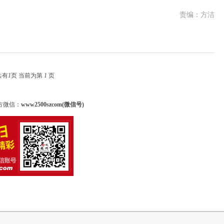
责编：方洁
共有
1
页 当前为第
1
页
方微信：
www2500szcom(微信号)