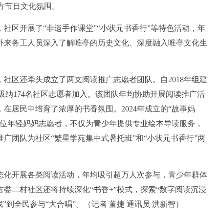
地方节日文化氛围。
区开展了“非遗手作课堂”“小状元书香行”等特色活动，年
、外来务工人员深入了解唯亭的历史文化、深度融入唯亭文化生
区还牵头成立了两支阅读推广志愿者团队。自2018年组建
吸纳174名社区志愿者加入。该团队年均协助开展阅读推广活
在居民中培育了浓厚的书香氛围。2024年成立的“故事妈
2位年轻妈妈志愿者，不仅为青少年提供专业绘本导读服务，
广团队为社区“繁星学苑集中式暑托班”和“小状元书香行”两
化开展各类阅读活动，年均吸引超万人次参与，青少年群体
娄二村社区还将持续深化“书香+”模式，探索“数字阅读沉浸
到全民参与“大合唱”。（记者 董捷 通讯员 洪新智）