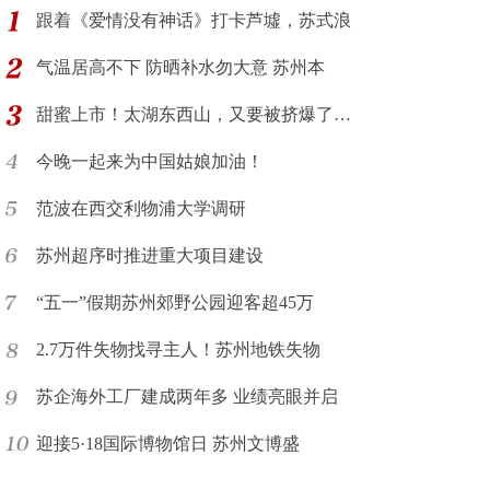
跟着《爱情没有神话》打卡芦墟，苏式浪
气温居高不下 防晒补水勿大意 苏州本
甜蜜上市！太湖东西山，又要被挤爆了…
今晚一起来为中国姑娘加油！
范波在西交利物浦大学调研
苏州超序时推进重大项目建设
“五一”假期苏州郊野公园迎客超45万
2.7万件失物找寻主人！苏州地铁失物
苏企海外工厂建成两年多 业绩亮眼并启
迎接5·18国际博物馆日 苏州文博盛