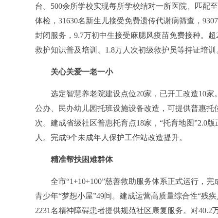
台。500余所学校实现每所学校结对一所医院、匹配至
体检，31630名新生儿接受免费遗传代谢病筛查，930
封闭服务，9.7万初中生接受麻腮风疫苗免费接种。超
救护知识普及培训、1.8万人次初级救护员等持证培训。
关心关爱一老一小
选定智慧养老院建设点位20家，已开工改造10家。老
公办、民办幼儿园托班设施设备改造，可提供普惠托位数
次。建成省级社区普惠托育点18家，“托育地图”2.0版
人。完成9个未成年人保护工作站改造提升。
精准帮扶困难群体
全市“1+10+100”慈善救助服务体系正式运行，
青少年“梦想小屋”49间。建成运营高质量综合性“残
2231名精神障碍患者提供规范社区康复服务。对40.