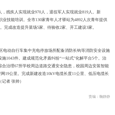
人，残疾人实现就业970人，退役军人实现就业819人。新
受职业技能培训。全市130家青年人才驿站为4892人次青年提供
购。完成改造提升菜场5家、待验收2家、开工建设3家。
区电动自行车集中充电停放场所配备消防长钩等消防安全设施
施1043件。建成规范化矛盾纠纷“一站式”化解平台5个。治
，综合治理67所学校周边道路交通安全隐患，校园周边安装智能
管网19公里。完成新建改造10kV电缆长度11公里、低压电缆长
（记者 张帅）
责编：鞠静静