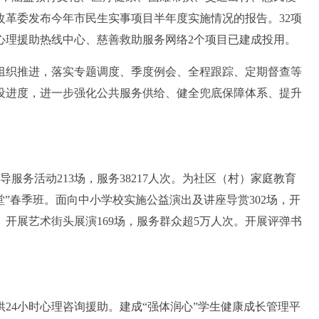
改革委发布今年市民生实事项目半年度实施情况的报告。32项
心理援助热线中心、慈善救助服务网络2个项目已建成投用。
织推进，落实专题调度、季度例会、全程跟踪、定期督查等
设进度，进一步强化公共服务供给、健全兜底保障体系、提升
务活动213场，服务38217人次。为社区（村）家庭教育
堂”春季班。面向中小学校实施公益演出及讲座导赏302场，开
次。开展艺术街头展演169场，服务群众超5万人次。开展评弹书
4小时心理咨询援助。建成“强体润心”学生健康成长管理平