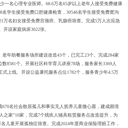
少一名心理专业医师。68.6万名65岁以上老年人接受免费健康
78名学生接受免费口腔健康检查，30546名学生接受免费窝沟
21万名妇女接受免费宫颈癌、乳腺癌筛查。完成5万人次应急
开设家庭病床3022张。
年助餐服务场所建设改造43个，已完工23个。完成284家
8581个。开展社区科学育儿讲座78场，服务家长3369人
正式上线。开设公益暑托服务点位1782个，服务青少年4.5万
完成670名社会散居孤儿和事实无人抚养儿童微心愿，建成困境
疾人之家”10家，完成7个残疾人辅具租赁服务点改造提升，为
2万名儿童开展孤独症筛查。完成2024年度商业保险理赔工作，