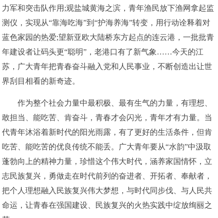
力军和突击队作用;观盐城黄海之滨，青年渔民放下渔网拿起监
测仪，实现从“靠海吃海”到“护海养海”转变，用行动诠释着对
蓝色家园的热爱;望新亚欧大陆桥东方起点的连云港，一批批青
年建设者让码头更“聪明”，老港口有了新气象……今天的江
苏，广大青年把青春奋斗融入党和人民事业，不断创造出让世
界刮目相看的新奇迹。
作为整个社会力量中最积极、最有生气的力量，有理想、
敢担当、能吃苦、肯奋斗，青春才会闪光，青年才有力量。当
代青年沐浴着新时代的阳光雨露，有了更好的生活条件，但肯
吃苦、能吃苦的优良传统不能丢。广大青年要从“水韵”中汲取
蓬勃向上的精神力量，珍惜这个伟大时代，涵养家国情怀，立
志民族复兴，勇做走在时代前列的奋进者、开拓者、奉献者，
把个人理想融入民族复兴伟大梦想，与时代同步伐、与人民共
命运，让青春在强国建设、民族复兴的火热实践中绽放绚丽之