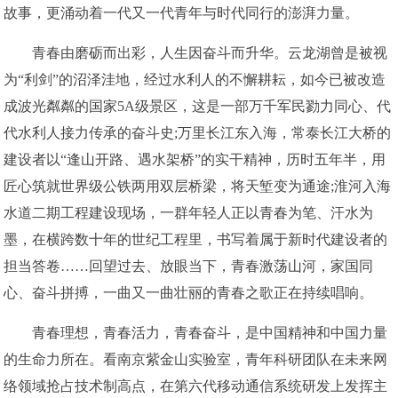
故事，更涌动着一代又一代青年与时代同行的澎湃力量。
青春由磨砺而出彩，人生因奋斗而升华。云龙湖曾是被视
为“利剑”的沼泽洼地，经过水利人的不懈耕耘，如今已被改造
成波光粼粼的国家5A级景区，这是一部万千军民勠力同心、代
代水利人接力传承的奋斗史;万里长江东入海，常泰长江大桥的
建设者以“逢山开路、遇水架桥”的实干精神，历时五年半，用
匠心筑就世界级公铁两用双层桥梁，将天堑变为通途;淮河入海
水道二期工程建设现场，一群年轻人正以青春为笔、汗水为
墨，在横跨数十年的世纪工程里，书写着属于新时代建设者的
担当答卷……回望过去、放眼当下，青春激荡山河，家国同
心、奋斗拼搏，一曲又一曲壮丽的青春之歌正在持续唱响。
青春理想，青春活力，青春奋斗，是中国精神和中国力量
的生命力所在。看南京紫金山实验室，青年科研团队在未来网
络领域抢占技术制高点，在第六代移动通信系统研发上发挥主