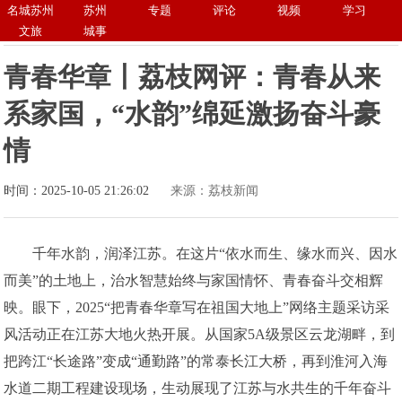
名城苏州
苏州
专题
评论
视频
学习
文旅
城事
青春华章丨荔枝网评：青春从来
系家国，“水韵”绵延激扬奋斗豪
情
时间：2025-10-05 21:26:02
来源：荔枝新闻
千年水韵，润泽江苏。在这片“依水而生、缘水而兴、因水
而美”的土地上，治水智慧始终与家国情怀、青春奋斗交相辉
映。眼下，2025“把青春华章写在祖国大地上”网络主题采访采
风活动正在江苏大地火热开展。从国家5A级景区云龙湖畔，到
把跨江“长途路”变成“通勤路”的常泰长江大桥，再到淮河入海
水道二期工程建设现场，生动展现了江苏与水共生的千年奋斗