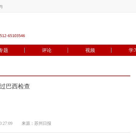
习
专题
评论
视频
学
过巴西检查
:27:09
来源：苏州日报